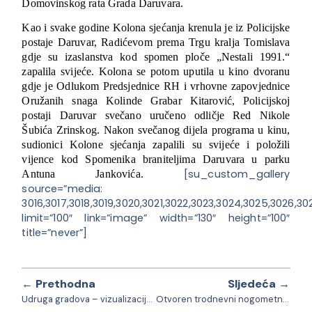
Domovinskog rata Grada Daruvara.
Kao i svake godine Kolona sjećanja krenula je iz Policijske
postaje Daruvar, Radićevom prema Trgu kralja Tomislava
gdje su izaslanstva kod spomen ploče „Nestali 1991.“
zapalila svijeće. Kolona se potom uputila u kino dvoranu
gdje je Odlukom Predsjednice RH i vrhovne zapovjednice
Oružanih snaga Kolinde Grabar Kitarović, Policijskoj
postaji Daruvar svečano uručeno odličje Red Nikole
Šubića Zrinskog. Nakon svečanog dijela programa u kinu,
sudionici Kolone sjećanja zapalili su svijeće i položili
vijence kod Spomenika braniteljima Daruvara u parku
[su_custom_gallery
Antuna Jankovića.
source=”media:
3016,3017,3018,3019,3020,3021,3022,3023,3024,3025,3026,30
limit=”100″ link=”image” width=”130″ height=”100″
title=”never”]
← Prethodna
Sljedeća →
Udruga gradova – vizualizacija proračuna Grada Daruvara za 2015. godinu
Otvoren trodnevni nogometni kamp nacionalnih manjina