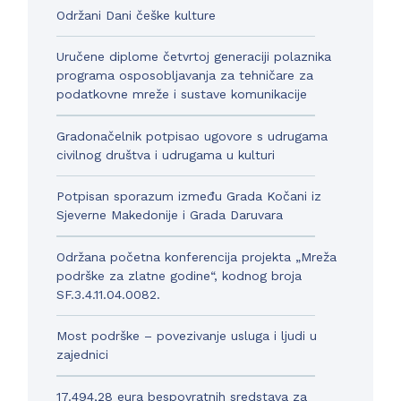
Održani Dani češke kulture
Uručene diplome četvrtoj generaciji polaznika
programa osposobljavanja za tehničare za
podatkovne mreže i sustave komunikacije
Gradonačelnik potpisao ugovore s udrugama
civilnog društva i udrugama u kulturi
Potpisan sporazum između Grada Kočani iz
Sjeverne Makedonije i Grada Daruvara
Održana početna konferencija projekta „Mreža
podrške za zlatne godine“, kodnog broja
SF.3.4.11.04.0082.
Most podrške – povezivanje usluga i ljudi u
zajednici
17.494,28 eura bespovratnih sredstava za