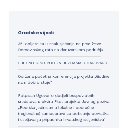
Gradske vijesti
35. obljetnica u znak sjećanja na prve žrtve
Domovinskog rata na daruvarskom području
LJETNO KINO POD ZVIJEZDAMA U DARUVARU
Održana početna konferencija projekta „Godine
nam dobro stoje“
Potpisan Ugovor o dodjeli bespovratnih
sredstava u okviru Pilot projekta Javnog poziva
„Podrška jedinicama lokalne i područne
(regionalne) samouprave za poticanje povratka
i useljavanja pripadnika hrvatskog iseljeništva“