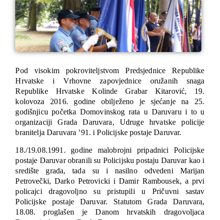
Pod visokim pokroviteljstvom Predsjednice Republike
Hrvatske i Vrhovne zapovjednice oružanih snaga
Republike Hrvatske Kolinde Grabar Kitarović, 19.
kolovoza 2016. godine obilježeno je sjećanje na 25.
godišnjicu početka Domovinskog rata u Daruvaru i to u
organizaciji Grada Daruvara, Udruge hrvatske policije
branitelja Daruvara ’91. i Policijske postaje Daruvar.
18./19.08.1991. godine malobrojni pripadnici Policijske
postaje Daruvar obranili su Policijsku postaju Daruvar kao i
središte grada, tada su i nasilno odvedeni Marijan
Petrovečki, Darko Petrovicki i Damir Rambousek, a prvi
policajci dragovoljno su pristupili u Pričuvni sastav
Policijske postaje Daruvar. Statutom Grada Daruvara,
18.08. proglašen je Danom hrvatskih dragovoljaca