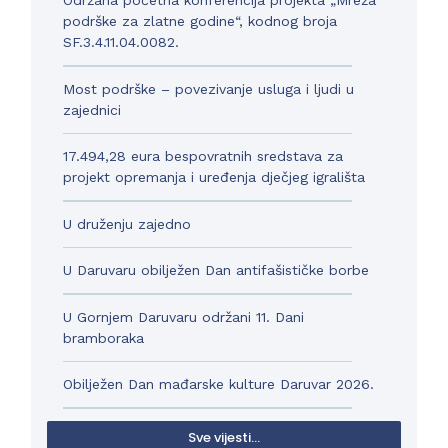
Održana početna konferencija projekta „Mreža
podrške za zlatne godine“, kodnog broja
SF.3.4.11.04.0082.
Most podrške – povezivanje usluga i ljudi u
zajednici
17.494,28 eura bespovratnih sredstava za
projekt opremanja i uređenja dječjeg igrališta
U druženju zajedno
U Daruvaru obilježen Dan antifašističke borbe
U Gornjem Daruvaru održani 11. Dani
bramboraka
Obilježen Dan mađarske kulture Daruvar 2026.
Sve vijesti...