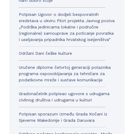
nam dobro stoje“
Potpisan Ugovor o dodjeli bespovratnih
sredstava u okviru Pilot projekta Javnog poziva
„Podrška jedinicama lokalne i područne
(regionalne) samouprave za poticanje povratka
i useljavanja pripadnika hrvatskog iseljeništva“
Održani Dani češke kulture
Uručene diplome četvrtoj generaciji polaznika
programa osposobljavanja za tehničare za
podatkovne mreže i sustave komunikacije
Gradonačelnik potpisao ugovore s udrugama
civilnog društva i udrugama u kulturi
Potpisan sporazum između Grada Kočani iz
Sjeverne Makedonije i Grada Daruvara