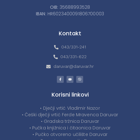
OIB:
35688993528
IBAN:
HR6023400091806700003
Kontakt
043/331-241
043/331-622
daruvar@daruvar.hr
Korisni linkovi
• Dječji vrtić Vladimir Nazor
• Češki dječji vrtić Ferde Mravenca Daruvar
• Gradska tržnica Daruvar
• Pučka knjižnica i čitaonica Daruvar
• Pučko otvoreno učilište Daruvar