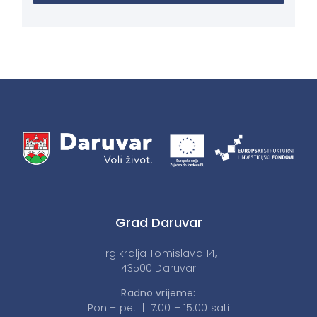
Grad Daruvar
Trg kralja Tomislava 14,
43500 Daruvar
Radno vrijeme:
Pon – pet | 7:00 – 15:00 sati