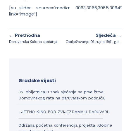
[su_slider source=”media: 3063,3066,3065,3064″
link=”image”]
← Prethodna
Sljedeća →
Daruvarska Kolona sjećanja
Obilježavanje 01. rujna 1991. godine
Gradske vijesti
35. obljetnica u znak sjećanja na prve žrtve
Domovinskog rata na daruvarskom području
LJETNO KINO POD ZVIJEZDAMA U DARUVARU
Održana početna konferencija projekta „Godine