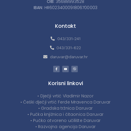
OIB:
35688993528
IBAN:
HR6023400091806700003
Kontakt
043/331-241
043/331-622
daruvar@daruvar.hr
Korisni linkovi
• Dječji vrtić Vladimir Nazor
• Češki dječji vrtić Ferde Mravenca Daruvar
• Gradska tržnica Daruvar
• Pučka knjižnica i čitaonica Daruvar
• Pučko otvoreno učilište Daruvar
• Razvojna agencija Daruvar