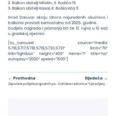
2. Balkon obitelji Milašin, S. Radića 15
3. Balkon obitelji Kasal, R. Boškovića 11
Grad Daruvar akciju izbora najuređenih okućnica i
balkona provodi samostalno od 2005. godine.
Dodjela nagrada i priznanja bit će 13. rujna u 10 sati
u gradskoj vijećnici.
[su_carousel source=”media:
5716,5717,5718,5719,5720,5721″ limit=”70″
link=”lightbox” height=”400″ items=”1″ title=”no”
autoplay=”2000″ speed=”1500″]
← Prethodna
Sljedeća →
Započela podjela prigodnih poklona prvašićima
Održana radionica “Upravljanje udrugom”