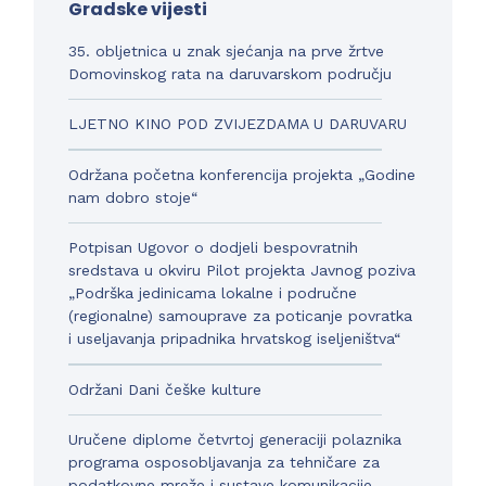
Gradske vijesti
35. obljetnica u znak sjećanja na prve žrtve
Domovinskog rata na daruvarskom području
LJETNO KINO POD ZVIJEZDAMA U DARUVARU
Održana početna konferencija projekta „Godine
nam dobro stoje“
Potpisan Ugovor o dodjeli bespovratnih
sredstava u okviru Pilot projekta Javnog poziva
„Podrška jedinicama lokalne i područne
(regionalne) samouprave za poticanje povratka
i useljavanja pripadnika hrvatskog iseljeništva“
Održani Dani češke kulture
Uručene diplome četvrtoj generaciji polaznika
programa osposobljavanja za tehničare za
podatkovne mreže i sustave komunikacije