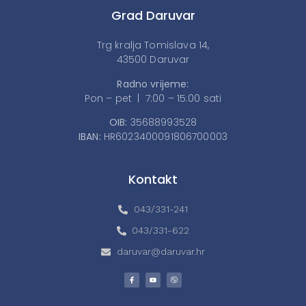
Grad Daruvar
Trg kralja Tomislava 14,
43500 Daruvar
Radno vrijeme:
Pon – pet | 7:00 – 15:00 sati
OIB:
35688993528
IBAN:
HR6023400091806700003
Kontakt
043/331-241
043/331-622
daruvar@daruvar.hr