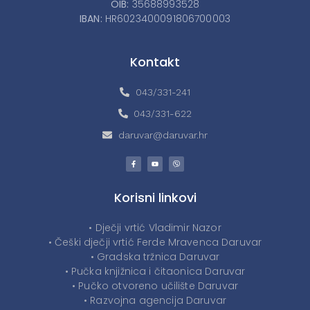
OIB:
35688993528
IBAN:
HR6023400091806700003
Kontakt
043/331-241
043/331-622
daruvar@daruvar.hr
Korisni linkovi
• Dječji vrtić Vladimir Nazor
• Češki dječji vrtić Ferde Mravenca Daruvar
• Gradska tržnica Daruvar
• Pučka knjižnica i čitaonica Daruvar
• Pučko otvoreno učilište Daruvar
• Razvojna agencija Daruvar