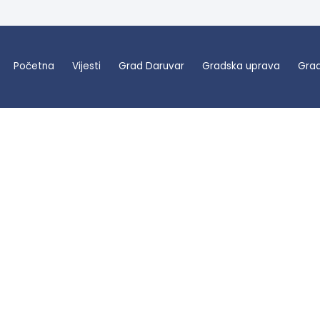
Početna
Vijesti
Grad Daruvar
Gradska uprava
Grad