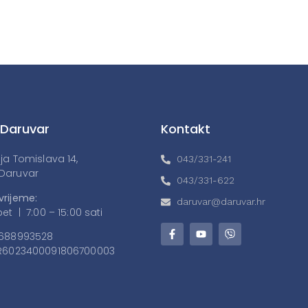
 Daruvar
Kontakt
lja Tomislava 14,
043/331-241
Daruvar
043/331-622
vrijeme:
daruvar@daruvar.hr
et | 7:00 – 15:00 sati
688993528
6023400091806700003