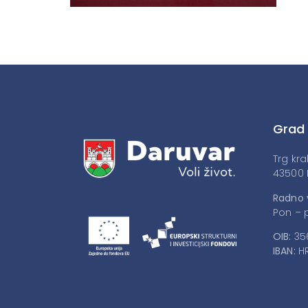
Grad
Trg kra
43500 
Radno 
Pon – p
OIB:
35
IBAN:
HR