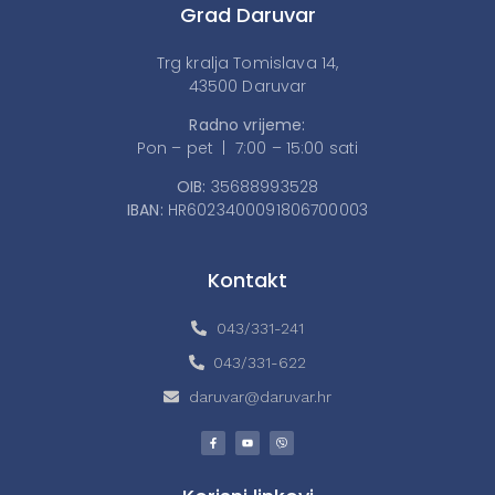
Grad Daruvar
Trg kralja Tomislava 14,
43500 Daruvar
Radno vrijeme:
Pon – pet | 7:00 – 15:00 sati
OIB:
35688993528
IBAN:
HR6023400091806700003
Kontakt
043/331-241
043/331-622
daruvar@daruvar.hr