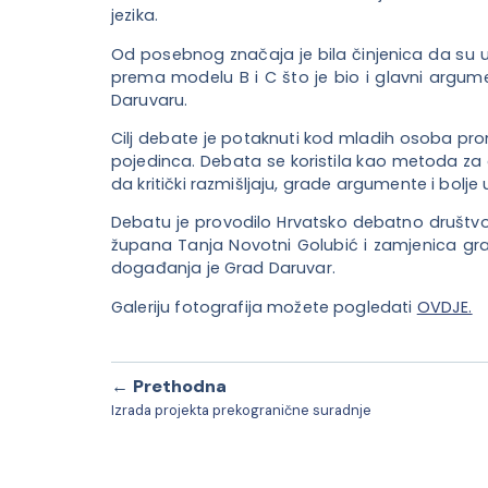
jezika.
Od posebnog značaja je bila činjenica da su u
prema modelu B i C što je bio i glavni argu
Daruv
aru.
Cilj debate je potaknuti kod mladih osoba pro
pojedinca. Debata se koristila kao metoda za
da kritički razmišljaju, grade argumente i bolj
Debatu je provodilo Hrvatsko debatno društvo
župana Tanja Novotni Golubić i zamjenica gr
događanja je Grad Daruvar.
Galeriju fotografija možete pogledati
OVDJE.
← Prethodna
Izrada projekta prekogranične suradnje