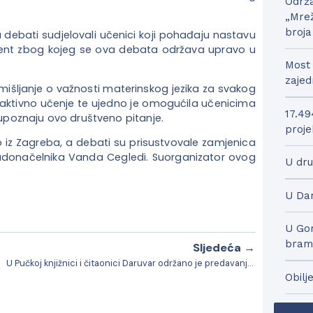
Održa
„Mrež
broja
 debati sudjelovali učenici koji pohađaju nastavu
ment zbog kojeg se ova debata održava upravo u
Most 
zajed
mišljanje o važnosti materinskog jezika za svakog
 aktivno učenje te ujedno je omogućila učenicima
17.49
e upoznaju ovo društveno pitanje.
proje
 iz Zagreba, a debati su prisustvovale zamjenica
adonačelnika Vanda Cegledi. Suorganizator ovog
U dru
U Dar
U Gor
bram
Sljedeća →
U Pučkoj knjižnici i čitaonici Daruvar održano je predavanje pod nazivom “Sretan roditelj = dobar roditelj”
Obilj