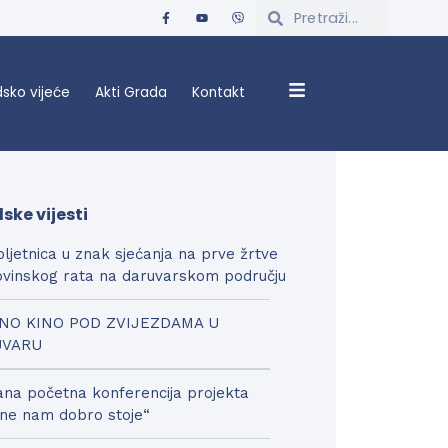
sko vijeće
Akti Grada
Kontakt
ske vijesti
bljetnica u znak sjećanja na prve žrtve
vinskog rata na daruvarskom području
NO KINO POD ZVIJEZDAMA U
UVARU
na početna konferencija projekta
ne nam dobro stoje“