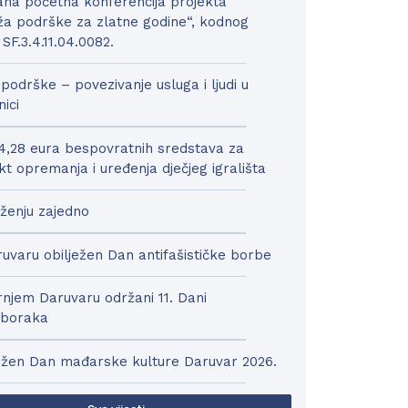
na početna konferencija projekta
a podrške za zlatne godine“, kodnog
 SF.3.4.11.04.0082.
podrške – povezivanje usluga i ljudi u
nici
4,28 eura bespovratnih sredstava za
kt opremanja i uređenja dječjeg igrališta
ženju zajedno
uvaru obilježen Dan antifašističke borbe
njem Daruvaru održani 11. Dani
boraka
ežen Dan mađarske kulture Daruvar 2026.