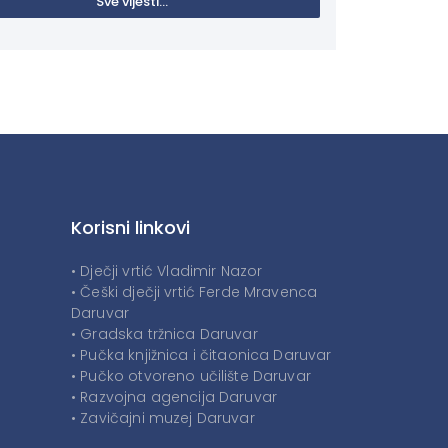
Sve vijesti...
Korisni linkovi
• Dječji vrtić Vladimir Nazor
• Češki dječji vrtić Ferde Mravenca
Daruvar
• Gradska tržnica Daruvar
• Pučka knjižnica i čitaonica Daruvar
• Pučko otvoreno učilište Daruvar
• Razvojna agencija Daruvar
• Zavičajni muzej Daruvar