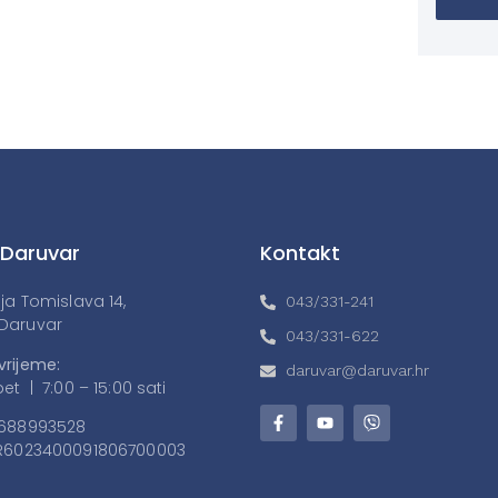
 Daruvar
Kontakt
lja Tomislava 14,
043/331-241
Daruvar
043/331-622
vrijeme:
daruvar@daruvar.hr
et | 7:00 – 15:00 sati
688993528
6023400091806700003