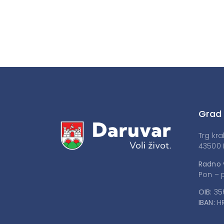
Grad
Trg kra
43500 
Radno 
Pon – p
OIB:
35
IBAN:
HR