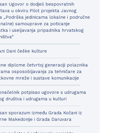
san Ugovor o dodjeli bespovratnih
tava u okviru Pilot projekta Javnog
a „Podrška jedinicama lokalne i područne
onalne) samouprave za poticanje
tka i useljavanja pripadnika hrvatskog
ništva“
ni Dani češke kulture
ne diplome četvrtoj generaciji polaznika
ama osposobljavanja za tehničare za
kovne mreže i sustave komunikacije
načelnik potpisao ugovore s udrugama
nog društva i udrugama u kulturi
san sporazum između Grada Kočani iz
rne Makedonije i Grada Daruvara