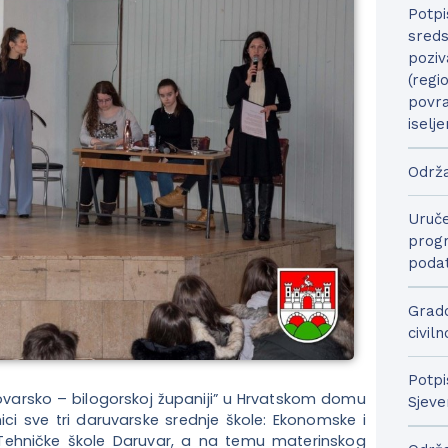
Potpi
sreds
poziv
(regi
povra
iselje
Održa
Uruče
progr
podat
Grado
civil
Potpi
ovarsko – bilogorskoj županiji” u Hrvatskom domu
Sjeve
ici sve tri daruvarske srednje škole: Ekonomske i
i Tehničke škole Daruvar, a na temu materinskog