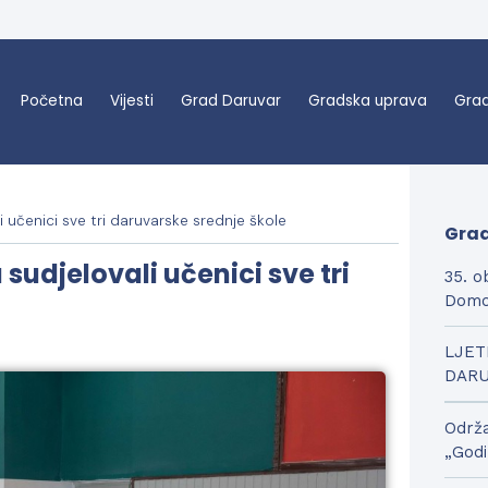
Početna
Vijesti
Grad Daruvar
Gradska uprava
Grad
i učenici sve tri daruvarske srednje škole
Grad
sudjelovali učenici sve tri
35. o
Domo
LJET
DAR
Održa
„Godi