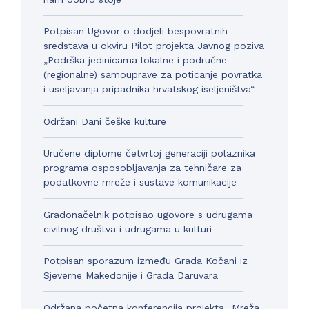
Potpisan Ugovor o dodjeli bespovratnih
sredstava u okviru Pilot projekta Javnog poziva
„Podrška jedinicama lokalne i područne
(regionalne) samouprave za poticanje povratka
i useljavanja pripadnika hrvatskog iseljeništva“
Održani Dani češke kulture
Uručene diplome četvrtoj generaciji polaznika
programa osposobljavanja za tehničare za
podatkovne mreže i sustave komunikacije
Gradonačelnik potpisao ugovore s udrugama
civilnog društva i udrugama u kulturi
Potpisan sporazum između Grada Kočani iz
Sjeverne Makedonije i Grada Daruvara
Održana početna konferencija projekta „Mreža