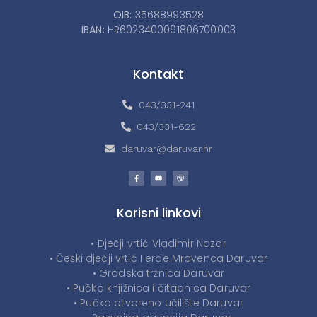
OIB:
35688993528
IBAN:
HR6023400091806700003
Kontakt
043/331-241
043/331-622
daruvar@daruvar.hr
Korisni linkovi
• Dječji vrtić Vladimir Nazor
• Češki dječji vrtić Ferde Mravenca Daruvar
• Gradska tržnica Daruvar
• Pučka knjižnica i čitaonica Daruvar
• Pučko otvoreno učilište Daruvar