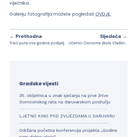
vijećnika.
Galeriju fotografija možete pogledati
OVDJE.
← Prethodna
Sljedeća →
Treći puta ove godine podijeljene nadnade za opremu za novorođenčad
Učenici Osnovne škole Vladimira Nazora održali su Božićnu priredbu za sve sugrađane
Gradske vijesti
35. obljetnica u znak sjećanja na prve žrtve
Domovinskog rata na daruvarskom području
LJETNO KINO POD ZVIJEZDAMA U DARUVARU
Održana početna konferencija projekta „Godine
nam dobro stoje“