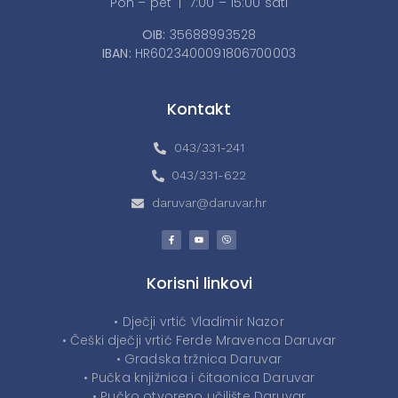
Pon – pet | 7:00 – 15:00 sati
OIB:
35688993528
IBAN:
HR6023400091806700003
Kontakt
043/331-241
043/331-622
daruvar@daruvar.hr
Korisni linkovi
• Dječji vrtić Vladimir Nazor
• Češki dječji vrtić Ferde Mravenca Daruvar
• Gradska tržnica Daruvar
• Pučka knjižnica i čitaonica Daruvar
• Pučko otvoreno učilište Daruvar