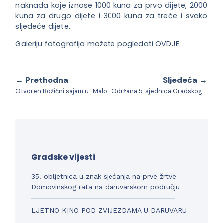
naknada koje iznose 1000 kuna za prvo dijete, 2000
kuna za drugo dijete i 3000 kuna za treće i svako
sljedeće dijete.
Galeriju fotografija možete pogledati
OVDJE.
← Prethodna
Sljedeća →
Otvoren Božićni sajam u “Maloj ulici”
Održana 5. sjednica Gradskog vijeća Grada Daruvara
Gradske vijesti
35. obljetnica u znak sjećanja na prve žrtve
Domovinskog rata na daruvarskom području
LJETNO KINO POD ZVIJEZDAMA U DARUVARU