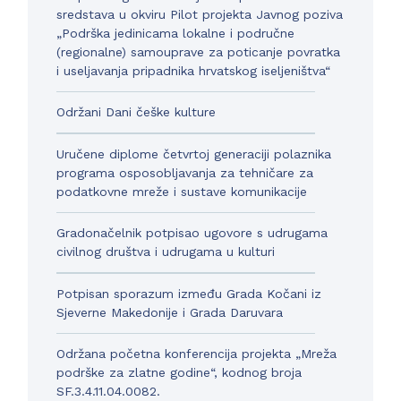
sredstava u okviru Pilot projekta Javnog poziva
„Podrška jedinicama lokalne i područne
(regionalne) samouprave za poticanje povratka
i useljavanja pripadnika hrvatskog iseljeništva“
Održani Dani češke kulture
Uručene diplome četvrtoj generaciji polaznika
programa osposobljavanja za tehničare za
podatkovne mreže i sustave komunikacije
Gradonačelnik potpisao ugovore s udrugama
civilnog društva i udrugama u kulturi
Potpisan sporazum između Grada Kočani iz
Sjeverne Makedonije i Grada Daruvara
Održana početna konferencija projekta „Mreža
podrške za zlatne godine“, kodnog broja
SF.3.4.11.04.0082.