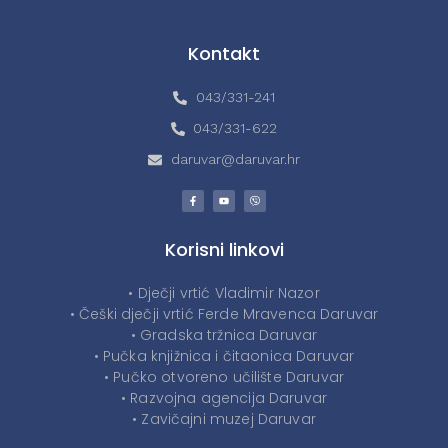
Kontakt
043/331-241
043/331-622
daruvar@daruvar.hr
Korisni linkovi
• Dječji vrtić Vladimir Nazor
• Češki dječji vrtić Ferde Mravenca Daruvar
• Gradska tržnica Daruvar
• Pučka knjižnica i čitaonica Daruvar
• Pučko otvoreno učilište Daruvar
• Razvojna agencija Daruvar
• Zavičajni muzej Daruvar