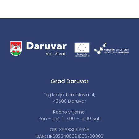
Grad Daruvar
Trg kralja Tomislava 14,
43500 Daruvar
Radno vrijeme:
Pon – pet | 7:00 – 15:00 sati
OIB:
35688993528
IBAN:
HR6023400091806700003