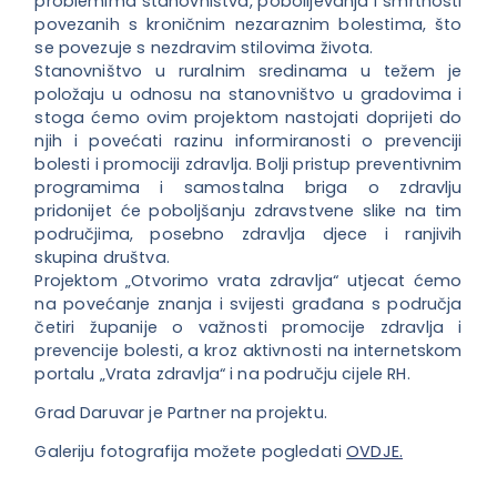
problemima stanovništva, pobolijevanja i smrtnosti
povezanih s kroničnim nezaraznim bolestima, što
se povezuje s nezdravim stilovima života.
Stanovništvo u ruralnim sredinama u težem je
položaju u odnosu na stanovništvo u gradovima i
stoga ćemo ovim projektom nastojati doprijeti do
njih i povećati razinu informiranosti o prevenciji
bolesti i promociji zdravlja. Bolji pristup preventivnim
programima i samostalna briga o zdravlju
pridonijet će poboljšanju zdravstvene slike na tim
područjima, posebno zdravlja djece i ranjivih
skupina društva.
Projektom „Otvorimo vrata zdravlja“ utjecat ćemo
na povećanje znanja i svijesti građana s područja
četiri županije o važnosti promocije zdravlja i
prevencije bolesti, a kroz aktivnosti na internetskom
portalu „Vrata zdravlja“ i na području cijele RH.
Grad Daruvar je Partner na projektu.
Galeriju fotografija možete pogledati
OVDJE.