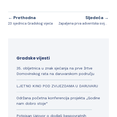
← Prethodna
Sljedeća →
23. sjednica Gradskog vijeća
Zapaljena prva adventska svijeća
Gradske vijesti
35. obljetnica u znak sjećanja na prve žrtve
Domovinskog rata na daruvarskom području
LJETNO KINO POD ZVIJEZDAMA U DARUVARU
Održana početna konferencija projekta „Godine
nam dobro stoje“
Potpisan Ugovor o dodjeli bespovratnih