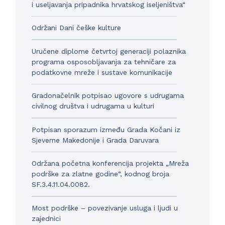
i useljavanja pripadnika hrvatskog iseljeništva“
Održani Dani češke kulture
Uručene diplome četvrtoj generaciji polaznika
programa osposobljavanja za tehničare za
podatkovne mreže i sustave komunikacije
Gradonačelnik potpisao ugovore s udrugama
civilnog društva i udrugama u kulturi
Potpisan sporazum između Grada Kočani iz
Sjeverne Makedonije i Grada Daruvara
Održana početna konferencija projekta „Mreža
podrške za zlatne godine“, kodnog broja
SF.3.4.11.04.0082.
Most podrške – povezivanje usluga i ljudi u
zajednici