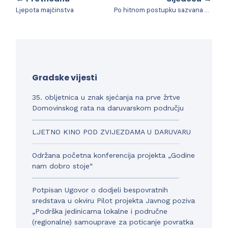
Ljepota majčinstva
Po hitnom postupku sazvana 30. sjednica Gradskog vijeća Grada Daruvara
Gradske vijesti
35. obljetnica u znak sjećanja na prve žrtve
Domovinskog rata na daruvarskom području
LJETNO KINO POD ZVIJEZDAMA U DARUVARU
Održana početna konferencija projekta „Godine
nam dobro stoje“
Potpisan Ugovor o dodjeli bespovratnih
sredstava u okviru Pilot projekta Javnog poziva
„Podrška jedinicama lokalne i područne
(regionalne) samouprave za poticanje povratka