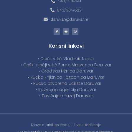
043/331-241
043/331-622
daruvar@daruvar.hr
Korisni linkovi
• Dječji vrtić Vladimir Nazor
• Češki dječji vrtić Ferde Mravenca Daruvar
• Gradska tržnica Daruvar
• Pučka knjižnica i čitaonica Daruvar
• Pučko otvoreno učilište Daruvar
• Razvojna agencija Daruvar
• Zavičajni muzej Daruvar
Izjava o pristupačnosti
|
Uvjeti korištenja