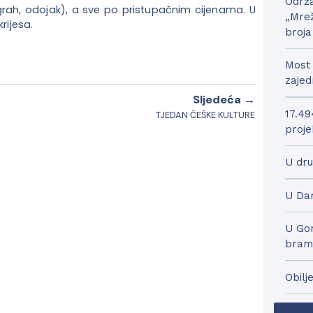
Održa
 grah, odojak), a sve po pristupačnim cijenama. U
„Mrež
rijesa.
broja
Most 
zajed
Sljedeća →
17.49
TJEDAN ČEŠKE KULTURE
proje
U dru
U Dar
U Gor
bram
Obilj