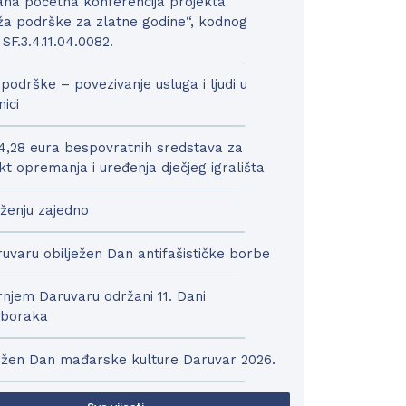
na početna konferencija projekta
a podrške za zlatne godine“, kodnog
 SF.3.4.11.04.0082.
podrške – povezivanje usluga i ljudi u
nici
4,28 eura bespovratnih sredstava za
kt opremanja i uređenja dječjeg igrališta
ženju zajedno
uvaru obilježen Dan antifašističke borbe
njem Daruvaru održani 11. Dani
boraka
ežen Dan mađarske kulture Daruvar 2026.