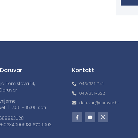
 Daruvar
Kontakt
lja Tomislava 14,
043/331-241
Daruvar
043/331-622
vrijeme:
daruvar@daruvar.hr
et | 7:00 – 15:00 sati
688993528
6023400091806700003