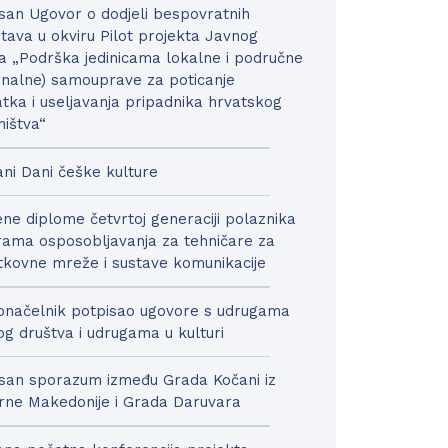
san Ugovor o dodjeli bespovratnih
tava u okviru Pilot projekta Javnog
a „Podrška jedinicama lokalne i područne
onalne) samouprave za poticanje
tka i useljavanja pripadnika hrvatskog
ništva“
ni Dani češke kulture
ne diplome četvrtoj generaciji polaznika
ama osposobljavanja za tehničare za
kovne mreže i sustave komunikacije
načelnik potpisao ugovore s udrugama
nog društva i udrugama u kulturi
san sporazum između Grada Kočani iz
rne Makedonije i Grada Daruvara