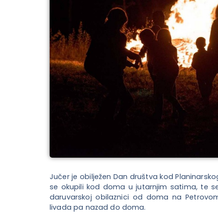
Jučer je obilježen Dan društva kod Planinarskog
se okupili kod doma u jutarnjim satima, te se
daruvarskoj obilaznici od doma na Petrovo
livada pa nazad do doma.