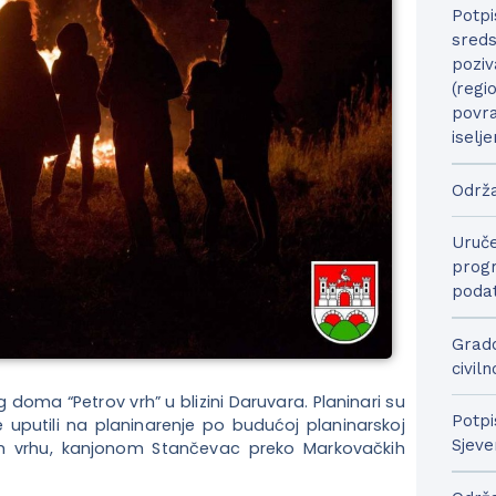
Potpi
sreds
poziv
(regi
povra
iselje
Održa
Uruče
progr
podat
Grado
civil
 doma “Petrov vrh” u blizini Daruvara. Planinari su
Potpi
 uputili na planinarenje po budućoj planinarskoj
Sjeve
m vrhu, kanjonom Stančevac preko Markovačkih