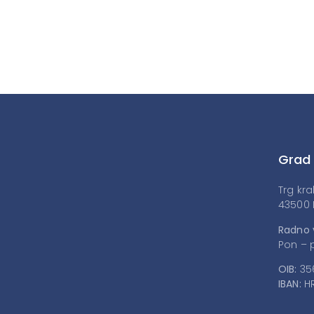
Grad
Trg kra
43500 
Radno 
Pon – p
OIB:
35
IBAN:
HR