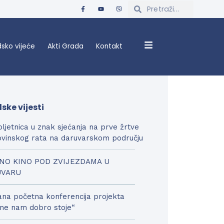
sko vijeće
Akti Grada
Kontakt
ske vijesti
bljetnica u znak sjećanja na prve žrtve
vinskog rata na daruvarskom području
NO KINO POD ZVIJEZDAMA U
UVARU
na početna konferencija projekta
ne nam dobro stoje“