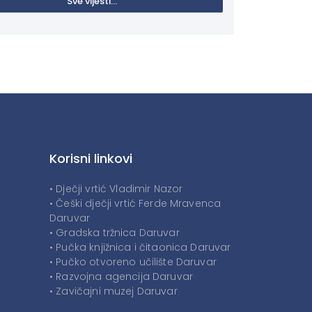
Sve vijesti...
Korisni linkovi
• Dječji vrtić Vladimir Nazor
• Češki dječji vrtić Ferde Mravenca
Daruvar
• Gradska tržnica Daruvar
• Pučka knjižnica i čitaonica Daruvar
• Pučko otvoreno učilište Daruvar
• Razvojna agencija Daruvar
• Zavičajni muzej Daruvar