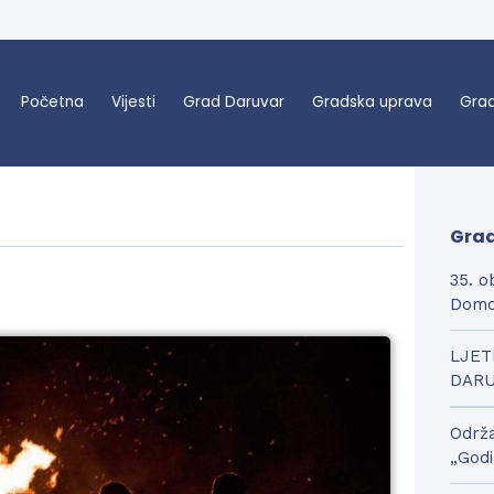
Početna
Vijesti
Grad Daruvar
Gradska uprava
Grad
Grad
35. o
Domo
LJET
DAR
Održa
„Godi