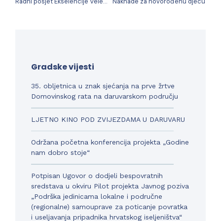
Radni posjet Ekselencije Veleposlanika Republike Češke Vladimira Zavazala
Naknade za novorođenu djecu
Gradske vijesti
35. obljetnica u znak sjećanja na prve žrtve
Domovinskog rata na daruvarskom području
LJETNO KINO POD ZVIJEZDAMA U DARUVARU
Održana početna konferencija projekta „Godine
nam dobro stoje“
Potpisan Ugovor o dodjeli bespovratnih
sredstava u okviru Pilot projekta Javnog poziva
„Podrška jedinicama lokalne i područne
(regionalne) samouprave za poticanje povratka
i useljavanja pripadnika hrvatskog iseljeništva“