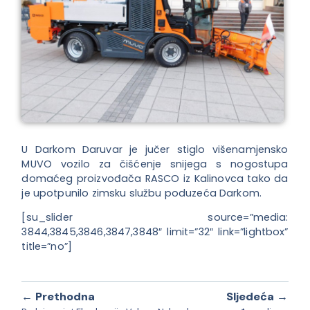
U Darkom Daruvar je jučer stiglo višenamjensko
MUVO vozilo za čišćenje snijega s nogostupa
domaćeg proizvođača RASCO iz Kalinovca tako da
je upotpunilo zimsku službu poduzeća Darkom.
[su_slider source=”media:
3844,3845,3846,3847,3848″ limit=”32″ link=”lightbox”
title=”no”]
← Prethodna
Sljedeća →