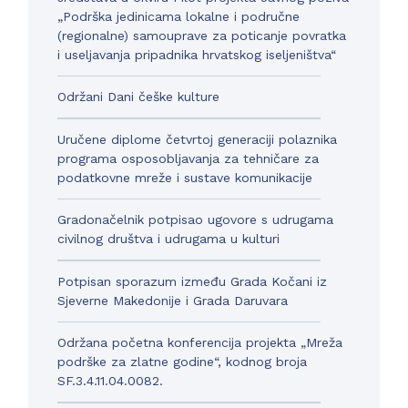
„Podrška jedinicama lokalne i područne
(regionalne) samouprave za poticanje povratka
i useljavanja pripadnika hrvatskog iseljeništva“
Održani Dani češke kulture
Uručene diplome četvrtoj generaciji polaznika
programa osposobljavanja za tehničare za
podatkovne mreže i sustave komunikacije
Gradonačelnik potpisao ugovore s udrugama
civilnog društva i udrugama u kulturi
Potpisan sporazum između Grada Kočani iz
Sjeverne Makedonije i Grada Daruvara
Održana početna konferencija projekta „Mreža
podrške za zlatne godine“, kodnog broja
SF.3.4.11.04.0082.