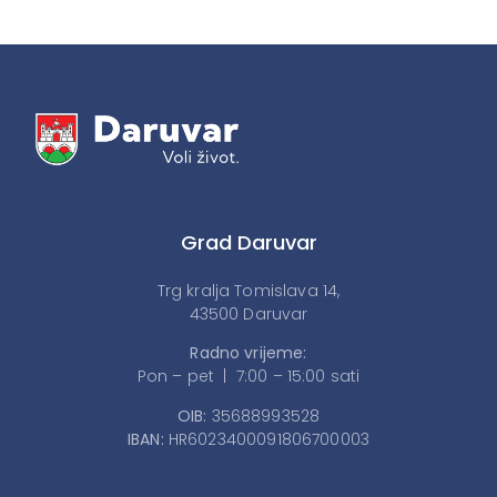
Grad Daruvar
Trg kralja Tomislava 14,
43500 Daruvar
Radno vrijeme:
Pon – pet | 7:00 – 15:00 sati
OIB:
35688993528
IBAN:
HR6023400091806700003