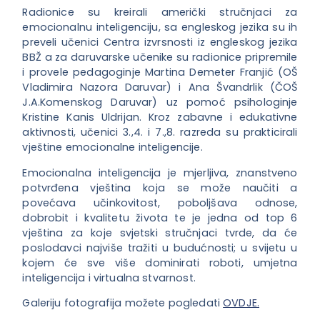
Radionice su kreirali američki stručnjaci za
emocionalnu inteligenciju, sa engleskog jezika su ih
preveli učenici Centra izvrsnosti iz engleskog jezika
BBŽ a za daruvarske učenike su radionice pripremile
i provele pedagoginje Martina Demeter Franjić (OŠ
Vladimira Nazora Daruvar) i Ana Švandrlik (ČOŠ
J.A.Komenskog Daruvar) uz pomoć psihologinje
Kristine Kanis Uldrijan. Kroz zabavne i edukativne
aktivnosti, učenici 3.,4. i 7.,8. razreda su prakticirali
vještine emocionalne inteligencije.
Emocionalna inteligencija je mjerljiva, znanstveno
potvrđena vještina koja se može naučiti a
povećava učinkovitost, poboljšava odnose,
dobrobit i kvalitetu života te je jedna od top 6
vještina za koje svjetski stručnjaci tvrde, da će
poslodavci najviše tražiti u budućnosti; u svijetu u
kojem će sve više dominirati roboti, umjetna
inteligencija i virtualna stvarnost.
Galeriju fotografija možete pogledati
OVDJE.