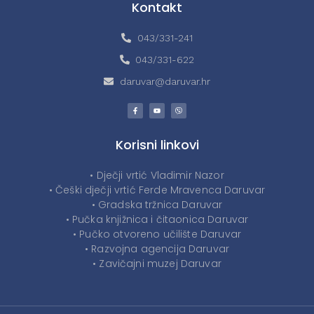
Kontakt
043/331-241
043/331-622
daruvar@daruvar.hr
Korisni linkovi
• Dječji vrtić Vladimir Nazor
• Češki dječji vrtić Ferde Mravenca Daruvar
• Gradska tržnica Daruvar
• Pučka knjižnica i čitaonica Daruvar
• Pučko otvoreno učilište Daruvar
• Razvojna agencija Daruvar
• Zavičajni muzej Daruvar