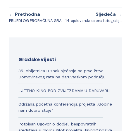
← Prethodna
Sljedeća →
PRIJEDLOG PRORAČUNA GRADA DARUVARA ZA 2019. G. I PROJEKCIJE ZA 2020. G. I 2021. G.
14. bjelovarski salona fotografije „Šuma okom šumara“
Gradske vijesti
35. obljetnica u znak sjećanja na prve žrtve
Domovinskog rata na daruvarskom području
LJETNO KINO POD ZVIJEZDAMA U DARUVARU
Održana početna konferencija projekta „Godine
nam dobro stoje“
Potpisan Ugovor o dodjeli bespovratnih
sredstava u okviru Pilot projekta Javnog poziva