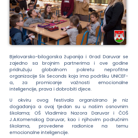
Bjelovarsko-bilogorska županija i Grad Daruvar se
zajedno sa brojnim partnerima i ove godine
pridružuju globalnom pokretu neprofitne
organizacije Six Seconds koja ima podršku UNICEF-
a, za promicanje važnosti emocionalne
inteligencije, prava i dobrobiti djece.
U okviru ovog festivala organizirano je niz
događanja a ovaj tjedan su u našim osnovnim
školama; OŠ Vladimira Nazora Daruvar i ČOŠ
J.A.Komenskog Daruvar, kao i njihovim područnim
školama, provedene radionice na temu
emo
cionalne inteligencije.