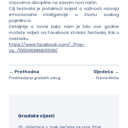
izazovima discipline na sasvim novi način.
Cilj festivala je potaknuti svijest o važnosti razvoja
emocionalne inteligencije u životu svakog
pojedinca.
Detaljnije o tome kako nam je bilo ove godine
možete vidjeti na Facebook stranici festivala, link u
nastavku.
https://www.facebook.com/…/Pop-
Up…/100066986801508/
← Prethodna
Sljedeća →
Predstavljanje gradskih udruga u organizaciji udruge Ždralice Daruvar
Pravna klinika
Gradske vijesti
35. obljetnica u znak sjećanja na prve žrtve