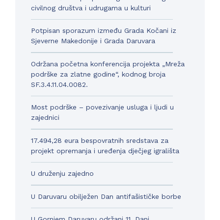
civilnog društva i udrugama u kulturi
Potpisan sporazum između Grada Kočani iz
Sjeverne Makedonije i Grada Daruvara
Održana početna konferencija projekta „Mreža
podrške za zlatne godine“, kodnog broja
SF.3.4.11.04.0082.
Most podrške – povezivanje usluga i ljudi u
zajednici
17.494,28 eura bespovratnih sredstava za
projekt opremanja i uređenja dječjeg igrališta
U druženju zajedno
U Daruvaru obilježen Dan antifašističke borbe
U Gornjem Daruvaru održani 11. Dani