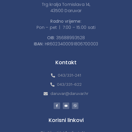
Trg kralja Tomislava 14,
43500 Daruvar
Radno vrijeme:
Pon – pet | 7:00 – 15:00 sati
OIB:
35688993528
IBAN:
HR6023400091806700003
Kontakt
043/331-241
043/331-622
daruvar@daruvar.hr
Korisni linkovi