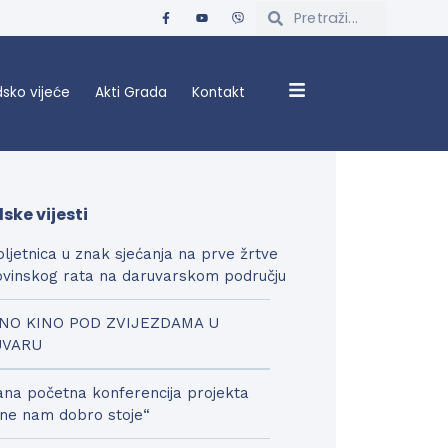
sko vijeće
Akti Grada
Kontakt
ske vijesti
bljetnica u znak sjećanja na prve žrtve
vinskog rata na daruvarskom području
NO KINO POD ZVIJEZDAMA U
UVARU
na početna konferencija projekta
ne nam dobro stoje“