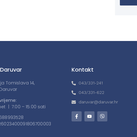
 Daruvar
Kontakt
lja Tomislava 14,
043/331-241
Daruvar
043/331-622
vrijeme:
daruvar@daruvar.hr
et | 7:00 – 15:00 sati
688993528
6023400091806700003