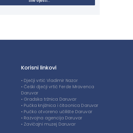
Sve vijesti...
Korisni linkovi
• Dječji vrtić Vladimir Nazor
• Češki dječji vrtić Ferde Mravenca
Daruvar
• Gradska tržnica Daruvar
• Pučka knjižnica i čitaonica Daruvar
• Pučko otvoreno učilište Daruvar
• Razvojna agencija Daruvar
• Zavičajni muzej Daruvar