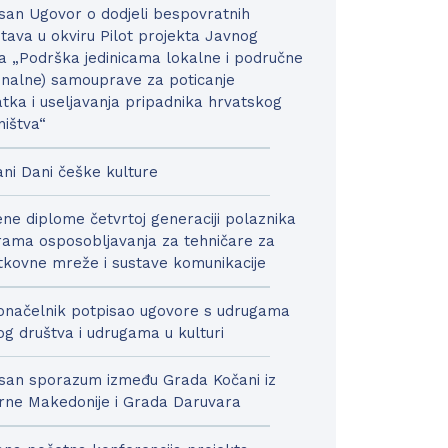
san Ugovor o dodjeli bespovratnih
tava u okviru Pilot projekta Javnog
a „Podrška jedinicama lokalne i područne
onalne) samouprave za poticanje
tka i useljavanja pripadnika hrvatskog
ništva“
ni Dani češke kulture
ne diplome četvrtoj generaciji polaznika
ama osposobljavanja za tehničare za
kovne mreže i sustave komunikacije
načelnik potpisao ugovore s udrugama
nog društva i udrugama u kulturi
san sporazum između Grada Kočani iz
rne Makedonije i Grada Daruvara