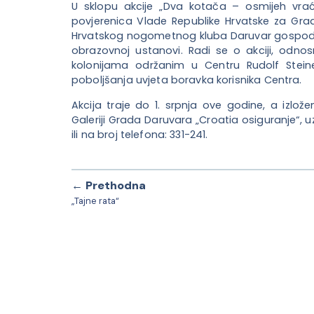
U sklopu akcije „Dva kotača – osmijeh vrać
povjerenica Vlade Republike Hrvatske za Gr
Hrvatskog nogometnog kluba Daruvar gospodin 
obrazovnoj ustanovi. Radi se o akciji, odnosn
kolonijama održanim u Centru Rudolf Steine
poboljšanja uvjeta boravka korisnika Centra.
Akcija traje do 1. srpnja ove godine, a izlož
Galeriji Grada Daruvara „Croatia osiguranje“, 
ili na broj telefona: 331-241.
← Prethodna
„Tajne rata“