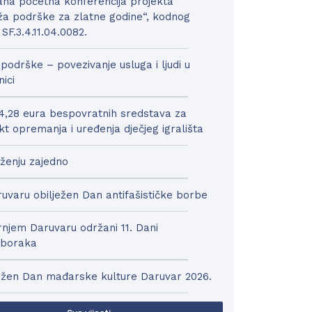
na početna konferencija projekta
a podrške za zlatne godine“, kodnog
 SF.3.4.11.04.0082.
podrške – povezivanje usluga i ljudi u
nici
4,28 eura bespovratnih sredstava za
kt opremanja i uređenja dječjeg igrališta
ženju zajedno
uvaru obilježen Dan antifašističke borbe
njem Daruvaru održani 11. Dani
boraka
ežen Dan mađarske kulture Daruvar 2026.