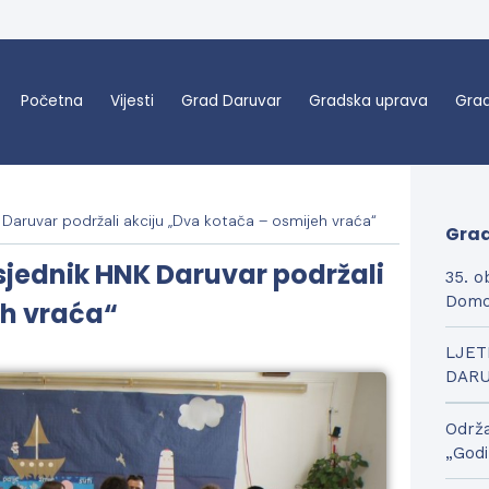
Početna
Vijesti
Grad Daruvar
Gradska uprava
Grad
 Daruvar podržali akciju „Dva kotača – osmijeh vraća“
Grad
sjednik HNK Daruvar podržali
35. o
Domo
eh vraća“
LJET
DAR
Održa
„Godi