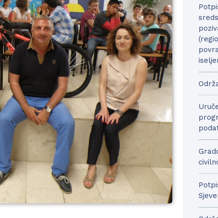
Potpi
sreds
poziv
(regi
povra
iselje
Održa
Uruče
progr
podat
Grado
civil
Potpi
Sjeve