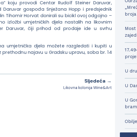
Održa
a“ koju provodi Centar Rudolf Steiner Daruvar,
„Mrež
ad Daruvar gospođa Snježana Hopp i predsjednik
broja
Tihomir Horvat donirali su bicikl ovoj odgojno –
o izložbi umjetničkih djela nastalih na likovnim
r Daruvar, čiji prihod od prodaje ide u svrhu
Most 
zajed
ena umjetnička djela možete razgledati i kupiti u
17.49
uz prethodnu najavu u Gradsku upravu, soba br. 14
proje
U dru
Sljedeća →
U Dar
Likovna kolonija Wine&Art
U Gor
bram
Obilj