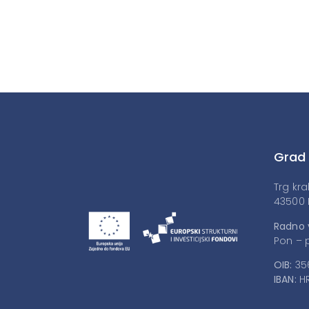
Grad
Trg kra
43500 
Radno 
Pon – p
OIB:
35
IBAN:
HR