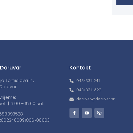
 Daruvar
Kontakt
lja Tomislava 14,
043/331-241
Daruvar
043/331-622
vrijeme:
daruvar@daruvar.hr
et | 7:00 – 15:00 sati
688993528
6023400091806700003