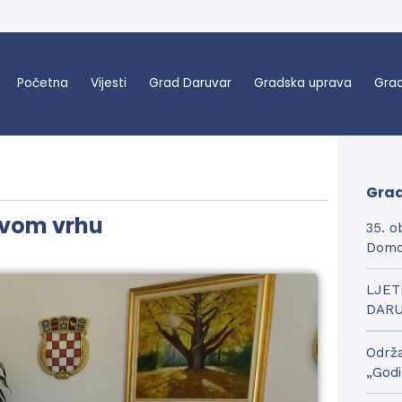
Početna
Vijesti
Grad Daruvar
Gradska uprava
Grad
Grad
ovom vrhu
35. o
Domo
LJET
DAR
Održa
„Godi