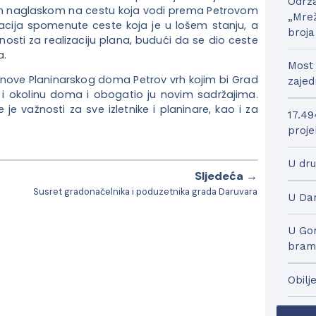
Održa
m naglaskom na cestu koja vodi prema Petrovom
„Mrež
nacija spomenute ceste koja je u lošem stanju, a
broja
sti za realizaciju plana, budući da se dio ceste
a.
Most 
bnove Planinarskog doma Petrov vrh kojim bi Grad
zajed
i okolinu doma i obogatio ju novim sadržajima.
e važnosti za sve izletnike i planinare, kao i za
17.49
proje
U dru
Sljedeća →
Susret gradonačelnika i poduzetnika grada Daruvara
U Dar
U Gor
bram
Obilj