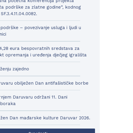
na početna konferencija projekta
a podrške za zlatne godine“, kodnog
 SF.3.4.11.04.0082.
podrške – povezivanje usluga i ljudi u
nici
4,28 eura bespovratnih sredstava za
kt opremanja i uređenja dječjeg igrališta
ženju zajedno
uvaru obilježen Dan antifašističke borbe
njem Daruvaru održani 11. Dani
boraka
ežen Dan mađarske kulture Daruvar 2026.