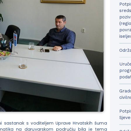
Potpi
sreds
poziv
(regi
povra
iselje
Održa
Uruče
progr
podat
Grado
civil
Potpi
Sjeve
ni sastanak s voditeljem Uprave Hrvatskih šuma
ematika na daruvarskom području bila je tema