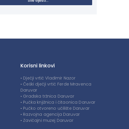
Sve vijesti...
Korisni linkovi
• Dječji vrtić Vladimir Nazor
• Češki dječji vrtić Ferde Mravenca
Daruvar
• Gradska tržnica Daruvar
• Pučka knjižnica i čitaonica Daruvar
• Pučko otvoreno učilište Daruvar
• Razvojna agencija Daruvar
• Zavičajni muzej Daruvar