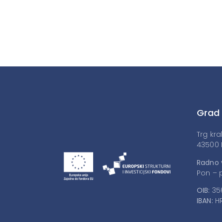
Grad
Trg kra
43500 
Radno 
Pon – p
OIB:
35
IBAN:
HR