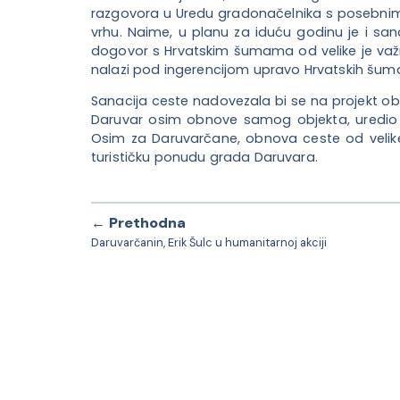
razgovora u Uredu gradonačelnika s posebni
vrhu. Naime, u planu za iduću godinu je i sa
dogovor s Hrvatskim šumama od velike je važno
nalazi pod ingerencijom upravo Hrvatskih šum
Sanacija ceste nadovezala bi se na projekt o
Daruvar osim obnove samog objekta, uredio 
Osim za Daruvarčane, obnova ceste od velike j
turističku ponudu grada Daruvara.
← Prethodna
Daruvarčanin, Erik Šulc u humanitarnoj akciji