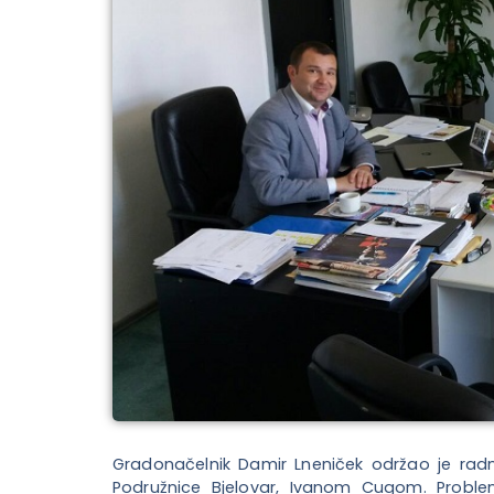
Gradonačelnik Damir Lneniček održao je rad
Podružnice Bjelovar, Ivanom Cugom. Probl