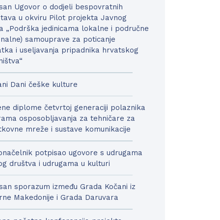
san Ugovor o dodjeli bespovratnih
tava u okviru Pilot projekta Javnog
a „Podrška jedinicama lokalne i područne
onalne) samouprave za poticanje
tka i useljavanja pripadnika hrvatskog
ništva“
ni Dani češke kulture
ne diplome četvrtoj generaciji polaznika
ama osposobljavanja za tehničare za
kovne mreže i sustave komunikacije
načelnik potpisao ugovore s udrugama
nog društva i udrugama u kulturi
san sporazum između Grada Kočani iz
rne Makedonije i Grada Daruvara