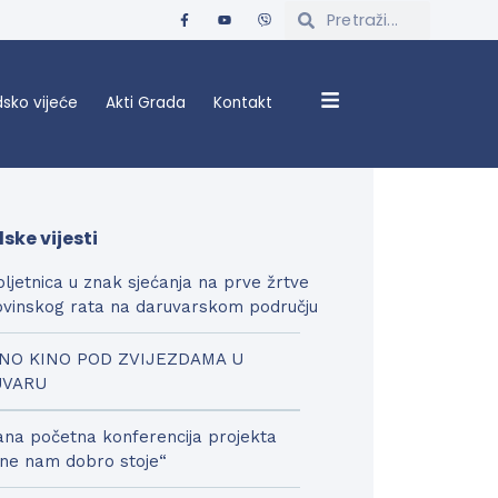
sko vijeće
Akti Grada
Kontakt
ske vijesti
bljetnica u znak sjećanja na prve žrtve
vinskog rata na daruvarskom području
NO KINO POD ZVIJEZDAMA U
UVARU
na početna konferencija projekta
ne nam dobro stoje“