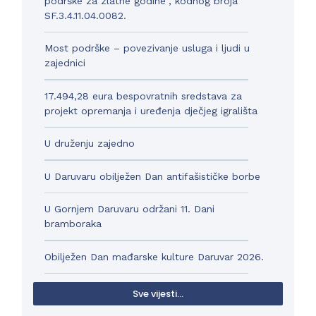
podrške za zlatne godine“, kodnog broja
SF.3.4.11.04.0082.
Most podrške – povezivanje usluga i ljudi u
zajednici
17.494,28 eura bespovratnih sredstava za
projekt opremanja i uređenja dječjeg igrališta
U druženju zajedno
U Daruvaru obilježen Dan antifašističke borbe
U Gornjem Daruvaru održani 11. Dani
bramboraka
Obilježen Dan mađarske kulture Daruvar 2026.
Sve vijesti...