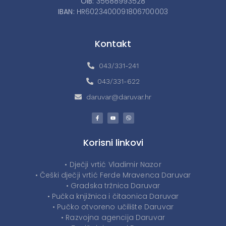
OIB:
35688993528
IBAN:
HR6023400091806700003
Kontakt
043/331-241
043/331-622
daruvar@daruvar.hr
Korisni linkovi
• Dječji vrtić Vladimir Nazor
• Češki dječji vrtić Ferde Mravenca Daruvar
• Gradska tržnica Daruvar
• Pučka knjižnica i čitaonica Daruvar
• Pučko otvoreno učilište Daruvar
• Razvojna agencija Daruvar