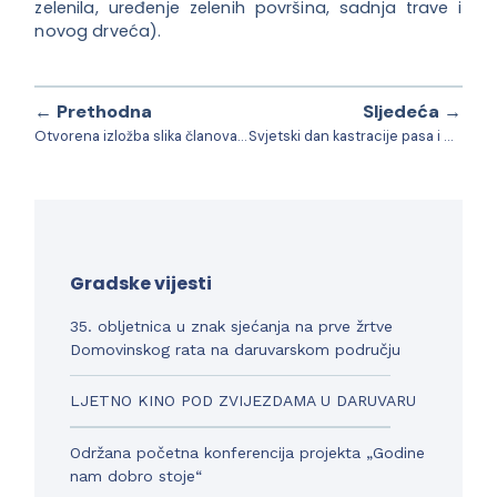
zelenila, uređenje zelenih površina, sadnja trave i
novog drveća).
← Prethodna
Sljedeća →
Otvorena izložba slika članova Likovne grupe DA i pridruženih članova “Čudesna moć boja”
Svjetski dan kastracije pasa i mačaka obilježava se ove godine 27.02.2024.
Gradske vijesti
35. obljetnica u znak sjećanja na prve žrtve
Domovinskog rata na daruvarskom području
LJETNO KINO POD ZVIJEZDAMA U DARUVARU
Održana početna konferencija projekta „Godine
nam dobro stoje“