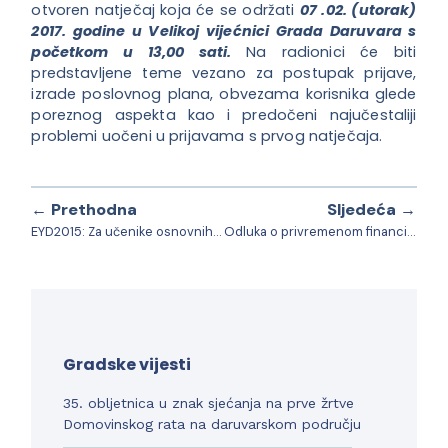
otvoren natječaj koja će se održati
07 .02. (utorak)
2017. godine u Velikoj vijećnici Grada Daruvara
s
početkom u 13,00 sati.
Na radionici će biti
predstavljene teme vezano za postupak prijave,
izrade poslovnog plana, obvezama korisnika glede
poreznog aspekta kao i predočeni najučestaliji
problemi uočeni u prijavama s prvog natječaja.
← Prethodna
Sljedeća →
EYD2015: Za učenike osnovnih škola održana predavanja na temu „Kisele kiše„
Odluka o privremenom financiranju Grada Daruvara od 01. siječnja do 31. ožujka 2017. godine
Gradske vijesti
35. obljetnica u znak sjećanja na prve žrtve
Domovinskog rata na daruvarskom području