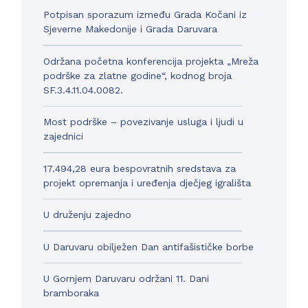
Potpisan sporazum između Grada Kočani iz
Sjeverne Makedonije i Grada Daruvara
Održana početna konferencija projekta „Mreža
podrške za zlatne godine“, kodnog broja
SF.3.4.11.04.0082.
Most podrške – povezivanje usluga i ljudi u
zajednici
17.494,28 eura bespovratnih sredstava za
projekt opremanja i uređenja dječjeg igrališta
U druženju zajedno
U Daruvaru obilježen Dan antifašističke borbe
U Gornjem Daruvaru održani 11. Dani
bramboraka