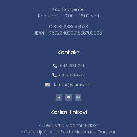
Radno vrijeme:
Pon – pet | 7:00 – 15:00 sati
OIB:
35688993528
IBAN:
HR6023400091806700003
Kontakt
043/331-241
043/331-622
daruvar@daruvar.hr
Korisni linkovi
• Dječji vrtić Vladimir Nazor
• Češki dječji vrtić Ferde Mravenca Daruvar