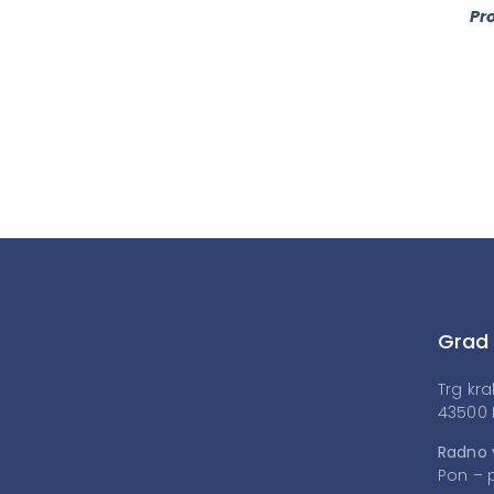
Pro
Grad
Trg kra
43500 
Radno 
Pon – p