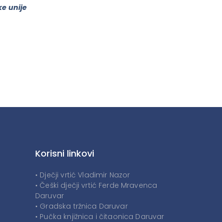
ke unije
Korisni linkovi
• Dječji vrtić Vladimir Nazor
• Češki dječji vrtić Ferde Mravenca
Daruvar
• Gradska tržnica Daruvar
• Pučka knjižnica i čitaonica Daruvar