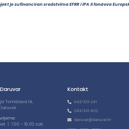
jekt je sufinanciran sredstvima EFRR i IPA II fondova Europs
 Daruvar
Kontakt
lja Tomislava 14,
043/331-241
Daruvar
043/331-622
vrijeme:
daruvar@daruvar.hr
et | 7:00 – 15:00 sati