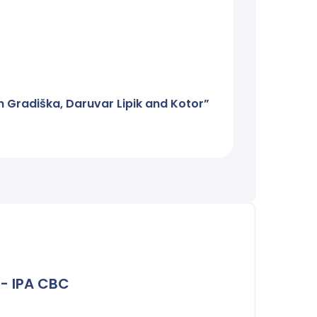
 Gradiška, Daruvar Lipik and Kotor”
Studijska p
25/07/2022
 - IPA CBC