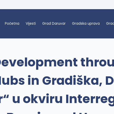
Početna
Vijesti
Grad Daruvar
Gradska uprava
Grad
Development throu
ubs in Gradiška, D
“ u okviru Interr